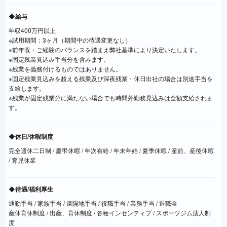
◆給与
年収400万円以上
※試用期間：3ヶ月（期間中の待遇変更なし）
※前年収・ご経験のバランスを踏まえ弊社基準により決定いたします。
※固定残業見込み手当分を含みます。
※残業を義務付けるものではありません。
※固定残業見込みを超える残業及び深夜残業・休日出社の場合は別途手当を
支給します。
※残業が固定残業分に満たない場合でも時間外勤務見込みは全額支給されま
す。
◆休日/休暇制度
完全週休二日制 / 慶弔休暇 / 年次有給 / 年末年始 / 夏季休暇 / 産前、産後休暇
/ 育児休業
◆待遇/福利厚生
通勤手当 / 家族手当 / 遠隔地手当 / 役職手当 / 業務手当 / 退職金
産休育休制度 / 出産、育休制度 / 各種インセンティブ / スポーツジム法人制
度