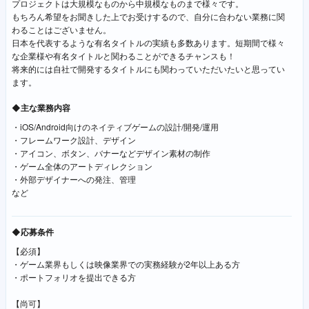
プロジェクトは大規模なものから中規模なものまで様々です。
もちろん希望をお聞きした上でお受けするので、自分に合わない業務に関
わることはございません。
日本を代表するような有名タイトルの実績も多数あります。短期間で様々
な企業様や有名タイトルと関わることができるチャンスも！
将来的には自社で開発するタイトルにも関わっていただいたいと思ってい
ます。
◆主な業務内容
・iOS/Android向けのネイティブゲームの設計/開発/運用
・フレームワーク設計、デザイン
・アイコン、ボタン、バナーなどデザイン素材の制作
・ゲーム全体のアートディレクション
・外部デザイナーへの発注、管理
など
◆応募条件
【必須】
・ゲーム業界もしくは映像業界での実務経験が2年以上ある方
・ポートフォリオを提出できる方
【尚可】