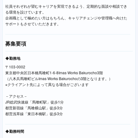
社員それぞれが望むキャリアを実現できるよう、定期的な面談や相談でき
る環境を設けています。
企画職として極めたい方はもちろん、キャリアチェンジや管理職へ向けた
サポートもさせていただきます。
募集要項
◆勤務地
〒103-0002
東京都中央区日本橋馬喰町1-6-8Imas Works Bakurocho3階
（八木兵馬喰町ビルImas Works Bakurochoの3階となります。）
※クライアント先によって異なる場合がございます
－アクセス－
JR総武快速線「馬喰町駅」徒歩1分
都営新宿線「馬喰横山駅」徒歩3分
都営浅草線「東日本橋駅」徒歩3分
◆勤務時間