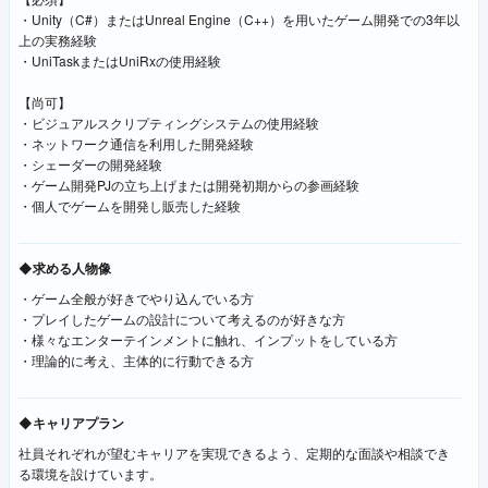
・Unity（C#）またはUnreal Engine（C++）を用いたゲーム開発での3年以
上の実務経験
・UniTaskまたはUniRxの使用経験
【尚可】
・ビジュアルスクリプティングシステムの使用経験
・ネットワーク通信を利⽤した開発経験
・シェーダーの開発経験
・ゲーム開発PJの立ち上げまたは開発初期からの参画経験
・個人でゲームを開発し販売した経験
◆求める人物像
・ゲーム全般が好きでやり込んでいる方
・プレイしたゲームの設計について考えるのが好きな方
・様々なエンターテインメントに触れ、インプットをしている方
・理論的に考え、主体的に行動できる方
◆キャリアプラン
社員それぞれが望むキャリアを実現できるよう、定期的な面談や相談でき
る環境を設けています。