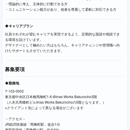
・理論的に考え、主体的に行動できる方
・コミュニケーション能力があり、他者を尊重して柔軟に対応できる方
◆キャリアプラン
社員それぞれが望むキャリアを実現できるよう、定期的な面談や相談でき
る環境を設けています。
デザイナーとして極めたい方はもちろん、キャリアチェンジや管理職へ向
けたサポートもさせていただきます。
募集要項
◆勤務地
〒103-0002
東京都中央区日本橋馬喰町1-6-8Imas Works Bakurocho3階
（八木兵馬喰町ビルImas Works Bakurochoの3階となります。）
※クライアント先によって異なる場合がございます
－アクセス－
JR総武快速線「馬喰町駅」徒歩1分
都営新宿線「馬喰横山駅」徒歩3分