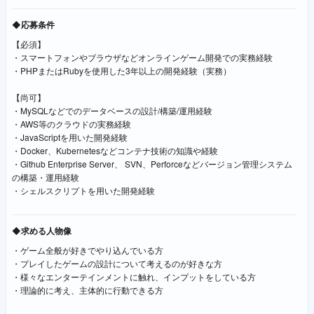
◆応募条件
【必須】
・スマートフォンやブラウザなどオンラインゲーム開発での実務経験
・PHPまたはRubyを使用した3年以上の開発経験（実務）
【尚可】
・MySQLなどでのデータベースの設計/構築/運用経験
・AWS等のクラウドの実務経験
・JavaScriptを用いた開発経験
・Docker、Kubernetesなどコンテナ技術の知識や経験
・Github Enterprise Server、 SVN、Perforceなどバージョン管理システム
の構築・運用経験
・シェルスクリプトを用いた開発経験
◆求める人物像
・ゲーム全般が好きでやり込んでいる方
・プレイしたゲームの設計について考えるのが好きな方
・様々なエンターテインメントに触れ、インプットをしている方
・理論的に考え、主体的に行動できる方