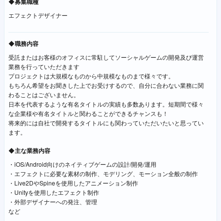
◆募集職種
エフェクトデザイナー
◆職務内容
受託またはお客様のオフィスに常駐してソーシャルゲームの開発及び運営
業務を行っていただきます
プロジェクトは大規模なものから中規模なものまで様々です。
もちろん希望をお聞きした上でお受けするので、自分に合わない業務に関
わることはございません。
日本を代表するような有名タイトルの実績も多数あります。短期間で様々
な企業様や有名タイトルと関わることができるチャンスも！
将来的には自社で開発するタイトルにも関わっていただいたいと思ってい
ます。
◆主な業務内容
・iOS/Android向けのネイティブゲームの設計/開発/運用
・エフェクトに必要な素材の制作、モデリング、モーション全般の制作
・Live2DやSpineを使用したアニメーション制作
・Unityを使用したエフェクト制作
・外部デザイナーへの発注、管理
など