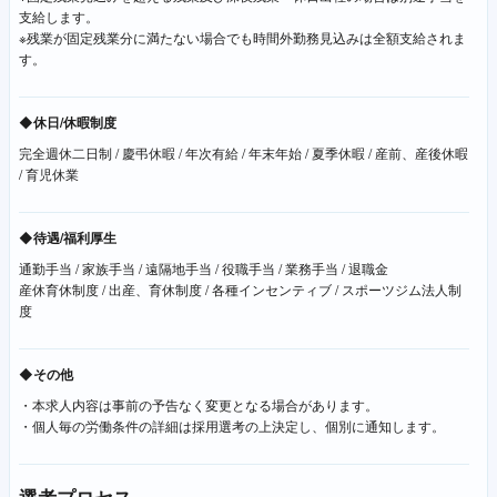
支給します。
※残業が固定残業分に満たない場合でも時間外勤務見込みは全額支給されま
す。
◆休日/休暇制度
完全週休二日制 / 慶弔休暇 / 年次有給 / 年末年始 / 夏季休暇 / 産前、産後休暇
/ 育児休業
◆待遇/福利厚生
通勤手当 / 家族手当 / 遠隔地手当 / 役職手当 / 業務手当 / 退職金
産休育休制度 / 出産、育休制度 / 各種インセンティブ / スポーツジム法人制
度
◆その他
・本求人内容は事前の予告なく変更となる場合があります。
・個人毎の労働条件の詳細は採用選考の上決定し、個別に通知します。