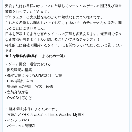
受託またはお客様のオフィスに常駐してソーシャルゲームの開発及び運営
業務を行っていただきます。
プロジェクトは大規模なものから中規模なものまで様々です。
もちろん希望をお聞きした上でお受けするので、自分に合わない業務に関
わることはございません。
日本を代表するような有名タイトルの実績も多数あります。短期間で様々
な企業様や有名タイトルと関わることができるチャンスも！
将来的には自社で開発するタイトルにも関わっていただいたいと思ってい
ます。
◆主な業務内容(案件によるため一例）
・ゲーム開発、運営における
- 開発環境の構築
- 機能実装におけるAPIの設計、実装
- DBの設計、実装
- 管理画面の設計、実装、改修
- 負荷分散対応
- QA/CS対応など
・開発環境(案件によるため一例）
- 言語などPHP, JavaScript, Linux, Apache, MySQL
- インフラAWS
- バージョン管理Git