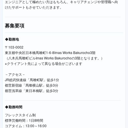
エンジニアとして極めたい方はもちろん、キャリアチェンジや管理職へ向
けたサポートもさせていただきます。
募集要項
◆勤務地
〒103-0002
東京都中央区日本橋馬喰町1-6-8Imas Works Bakurocho3階
（八木兵馬喰町ビルImas Works Bakurochoの3階となります。）
※クライアント先によって異なる場合がございます
－アクセス－
JR総武快速線「馬喰町駅」徒歩1分
都営新宿線「馬喰横山駅」徒歩3分
都営浅草線「東日本橋駅」徒歩3分
◆勤務時間
フレックスタイム制
標準労働時間：1日8時間
コアタイム：13:00～16:00