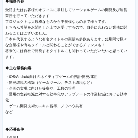
◆職務内容
受託またはお客様のオフィスに常駐してソーシャルゲームの開発及び運営
業務を行っていただきます
プロジェクトは大規模なものから中規模なものまで様々です。
もちろん希望をお聞きした上でお受けするので、自分に合わない業務に関
わることはございません。
日本を代表するような有名タイトルの実績も多数あります。短期間で様々
な企業様や有名タイトルと関わることができるチャンスも！
将来的には自社で開発するタイトルにも関わっていただいたいと思ってい
ます。
◆主な業務内容
・iOS/Android向けのネイティブゲームの設計/開発/運用
・開発環境の構築（ゲームツール、テスト環境など）
・企画の実現に向けた提案や、工数の管理
・運用の負荷軽減に対する効率化やアップデートの作業軽減における効率
化
・ゲーム開発技術のスキル習得、ノウハウ共有
など
◆応募条件
【必須】