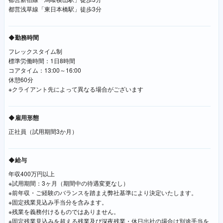
都営浅草線「東日本橋駅」徒歩3分
◆勤務時間
フレックスタイム制
標準労働時間：1日8時間
コアタイム：13:00～16:00
休憩60分
※クライアント先によって異なる場合がございます
◆雇用形態
正社員（試用期間3か月）
◆給与
年収400万円以上
※試用期間：3ヶ月（期間中の待遇変更なし）
※前年収・ご経験のバランスを踏まえ弊社基準により決定いたします。
※固定残業見込み手当分を含みます。
※残業を義務付けるものではありません。
※固定残業見込みを超える残業及び深夜残業・休日出社の場合は別途手当を