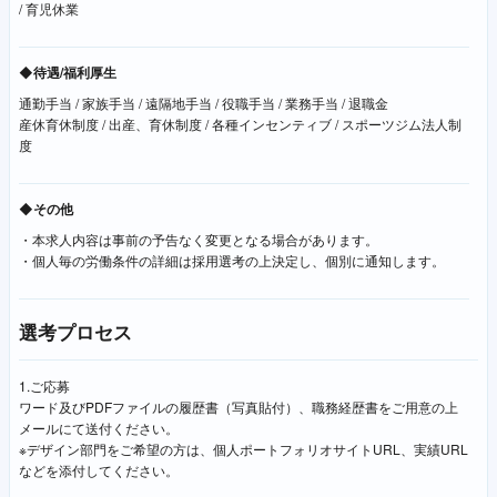
/ 育児休業
◆待遇/福利厚生
通勤手当 / 家族手当 / 遠隔地手当 / 役職手当 / 業務手当 / 退職金
産休育休制度 / 出産、育休制度 / 各種インセンティブ / スポーツジム法人制
度
◆その他
・本求人内容は事前の予告なく変更となる場合があります。
・個人毎の労働条件の詳細は採用選考の上決定し、個別に通知します。
選考プロセス
1.ご応募
ワード及びPDFファイルの履歴書（写真貼付）、職務経歴書をご用意の上
メールにて送付ください。
※デザイン部門をご希望の方は、個人ポートフォリオサイトURL、実績URL
などを添付してください。