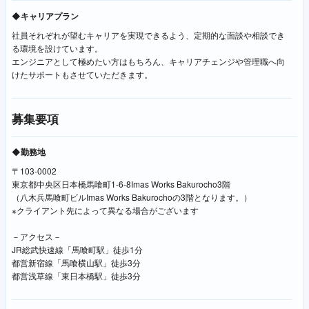
◆キャリアプラン
社員それぞれが望むキャリアを実現できるよう、定期的な面談や相談でき
る環境を設けています。
エンジニアとして極めたい方はもちろん、キャリアチェンジや管理職へ向
けたサポートもさせていただきます。
募集要項
◆勤務地
〒103-0002
東京都中央区日本橋馬喰町1-6-8Imas Works Bakurocho3階
（八木兵馬喰町ビルImas Works Bakurochoの3階となります。）
※クライアント先によって異なる場合がございます
－アクセス－
JR総武快速線「馬喰町駅」徒歩1分
都営新宿線「馬喰横山駅」徒歩3分
都営浅草線「東日本橋駅」徒歩3分