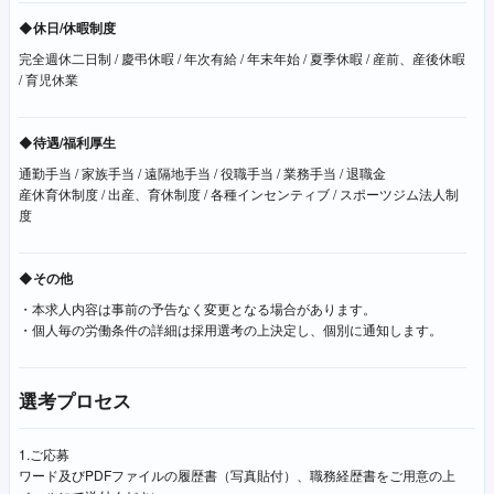
◆休日/休暇制度
完全週休二日制 / 慶弔休暇 / 年次有給 / 年末年始 / 夏季休暇 / 産前、産後休暇
/ 育児休業
◆待遇/福利厚生
通勤手当 / 家族手当 / 遠隔地手当 / 役職手当 / 業務手当 / 退職金
産休育休制度 / 出産、育休制度 / 各種インセンティブ / スポーツジム法人制
度
◆その他
・本求人内容は事前の予告なく変更となる場合があります。
・個人毎の労働条件の詳細は採用選考の上決定し、個別に通知します。
選考プロセス
1.ご応募
ワード及びPDFファイルの履歴書（写真貼付）、職務経歴書をご用意の上