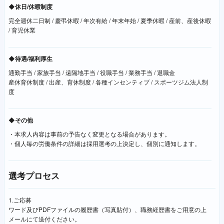
◆休日/休暇制度
完全週休二日制 / 慶弔休暇 / 年次有給 / 年末年始 / 夏季休暇 / 産前、産後休暇
/ 育児休業
◆待遇/福利厚生
通勤手当 / 家族手当 / 遠隔地手当 / 役職手当 / 業務手当 / 退職金
産休育休制度 / 出産、育休制度 / 各種インセンティブ / スポーツジム法人制
度
◆その他
・本求人内容は事前の予告なく変更となる場合があります。
・個人毎の労働条件の詳細は採用選考の上決定し、個別に通知します。
選考プロセス
1.ご応募
ワード及びPDFファイルの履歴書（写真貼付）、職務経歴書をご用意の上
メールにて送付ください。