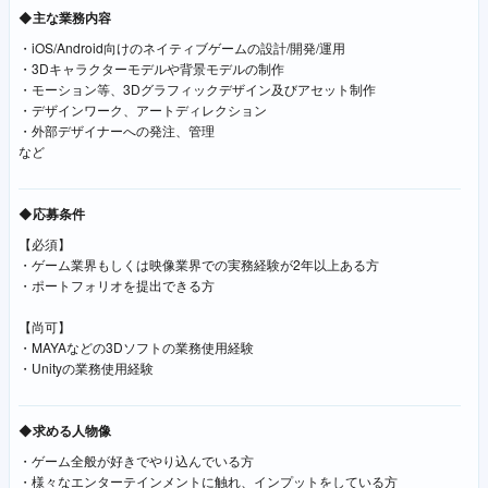
◆主な業務内容
・iOS/Android向けのネイティブゲームの設計/開発/運用
・3Dキャラクターモデルや背景モデルの制作
・モーション等、3Dグラフィックデザイン及びアセット制作
・デザインワーク、アートディレクション
・外部デザイナーへの発注、管理
など
◆応募条件
【必須】
・ゲーム業界もしくは映像業界での実務経験が2年以上ある方
・ポートフォリオを提出できる方
【尚可】
・MAYAなどの3Dソフトの業務使用経験
・Unityの業務使用経験
◆求める人物像
・ゲーム全般が好きでやり込んでいる方
・様々なエンターテインメントに触れ、インプットをしている方