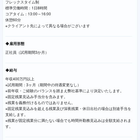
フレックスタイム制
標準労働時間：1日8時間
コアタイム：13:00～16:00
休憩60分
※クライアント先によって異なる場合がございます
◆雇用形態
正社員（試用期間3か月）
◆給与
年収400万円以上
※試用期間：3ヶ月（期間中の待遇変更なし）
※前年収・ご経験のバランスを踏まえ弊社基準により決定いたします。
※固定残業見込み手当分を含みます。
※残業を義務付けるものではありません。
※固定残業見込みを超える残業及び深夜残業・休日出社の場合は別途手当を
支給します。
※残業が固定残業分に満たない場合でも時間外勤務見込みは全額支給されま
す。