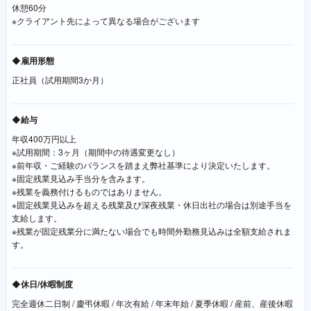
休憩60分
※クライアント先によって異なる場合がございます
◆雇用形態
正社員（試用期間3か月）
◆給与
年収400万円以上
※試用期間：3ヶ月（期間中の待遇変更なし）
※前年収・ご経験のバランスを踏まえ弊社基準により決定いたします。
※固定残業見込み手当分を含みます。
※残業を義務付けるものではありません。
※固定残業見込みを超える残業及び深夜残業・休日出社の場合は別途手当を
支給します。
※残業が固定残業分に満たない場合でも時間外勤務見込みは全額支給されま
す。
◆休日/休暇制度
完全週休二日制 / 慶弔休暇 / 年次有給 / 年末年始 / 夏季休暇 / 産前、産後休暇