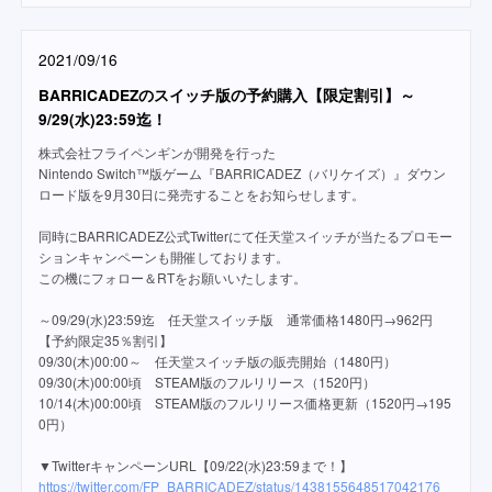
2021/09/16
BARRICADEZのスイッチ版の予約購入【限定割引】～
9/29(水)23:59迄！
株式会社フライペンギンが開発を行った
Nintendo Switch™版ゲーム『BARRICADEZ（バリケイズ）』ダウン
ロード版を9月30日に発売することをお知らせします。
同時にBARRICADEZ公式Twitterにて任天堂スイッチが当たるプロモー
ションキャンペーンも開催しております。
この機にフォロー＆RTをお願いいたします。
～09/29(水)23:59迄 任天堂スイッチ版 通常価格1480円→962円
【予約限定35％割引】
09/30(木)00:00～ 任天堂スイッチ版の販売開始（1480円）
09/30(木)00:00頃 STEAM版のフルリリース（1520円）
10/14(木)00:00頃 STEAM版のフルリリース価格更新（1520円→195
0円）
▼TwitterキャンペーンURL【09/22(水)23:59まで！】
https://twitter.com/FP_BARRICADEZ/status/1438155648517042176