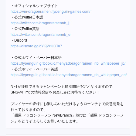
・オフィシャルウェブサイト
https://wm-dragonramen.flypenguin-games.com/
・公式Twitter日本語
https://twitter.com/dragonramennb_j
・公式Twitter英語
https://twitter.com/dragonramennb_e
・Discord
https://discord.gg/cYQVxUCTa7
・公式ホワイトペーパー日本語
https://flypenguin.gitbook.io/menyadoragonramen_nb_whitepeper_jp/
・公式ホワイトペーパー英語
https://flypenguin.gitbook.io/menyadoragonramen_nb_whitepeper_en/
NFTが獲得できるキャンペーンも順次開始予定となりますので、
SNSやHPでの情報発信をお楽しみにお待ちください！
プレイヤーの皆様にお楽しみいただけるようローンチまで鋭意開発を
行っておりますので、
「麺屋 ドラゴンラーメン NewBranch」並びに「麺屋 ドラゴンラーメ
ン」をどうぞよろしくお願いいたします。