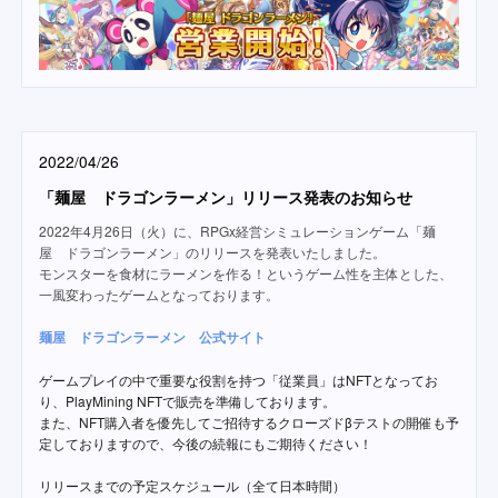
2022/04/26
「麺屋 ドラゴンラーメン」リリース発表のお知らせ
2022年4月26日（火）に、RPGx経営シミュレーションゲーム「麺
屋 ドラゴンラーメン」のリリースを発表いたしました。
モンスターを食材にラーメンを作る！というゲーム性を主体とした、
一風変わったゲームとなっております。
麺屋 ドラゴンラーメン 公式サイト
ゲームプレイの中で重要な役割を持つ「従業員」はNFTとなってお
り、PlayMining NFTで販売を準備しております。
また、NFT購入者を優先してご招待するクローズドβテストの開催も予
定しておりますので、今後の続報にもご期待ください！
リリースまでの予定スケジュール（全て日本時間）