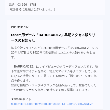
電話：03-6661-1788
(電話番号に変更はございません。）
2019/01/07
Steam用ゲーム「BARRICADEZ」早期アクセス版リリ
ースのお知らせ
株式会社フライペンギンはSteam用ゲーム「BARRICADEZ」を20
20年1月7日より1520円で配信開始したことをお知らせいたしま
す。
「BARRICADEZ」はサイドビューのタワーディフェンスです。地
下で素材やアイテムを集め、地上でアイテムをクラフトして、夜
になると大量に発生して襲ってくる敵から「揺りかご」を守る拠
点を作ります。
豊富な種類のトラップやブロックを組み合わせて、世界でたった
一つのオリジナルな拠点で気持ちよく敵を撃退しましょう。
▼Steamサイト
https://store.steampowered.com/app/1131930/BARRICADEZ/