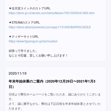
▼任天堂スイッチのストアURL
https://store-jp.nintendo.com/list/software/70010000041665.html
▼STEAMのストアURL
https://store.steampowered.com/app/1131930/BARRICADEZ/
▼ティザーサイトURL
https://www.flypenguin.jp/barricadez/
頑張って作りました。
なにとぞ応援、宜しくお願い申し上げます！
2020/11/19
年末年始休業のご案内（2020年12月29日〜2021年1月3
日）
日頃より弊社ホームページをご覧いただき、誠にありがとうございま
す。
さて、誠に勝手ながら、弊社は下記日程を年末年始休業とさせていた
だきます。