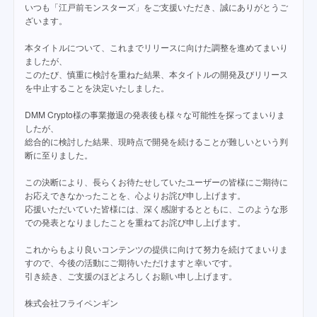
いつも「江戸前モンスターズ」をご支援いただき、誠にありがとうご
ざいます。
本タイトルについて、これまでリリースに向けた調整を進めてまいり
ましたが、
このたび、慎重に検討を重ねた結果、本タイトルの開発及びリリース
を中止することを決定いたしました。
DMM Crypto様の事業撤退の発表後も様々な可能性を探ってまいりま
したが、
総合的に検討した結果、現時点で開発を続けることが難しいという判
断に至りました。
この決断により、長らくお待たせしていたユーザーの皆様にご期待に
お応えできなかったことを、心よりお詫び申し上げます。
応援いただいていた皆様には、深く感謝するとともに、このような形
での発表となりましたことを重ねてお詫び申し上げます。
これからもより良いコンテンツの提供に向けて努力を続けてまいりま
すので、今後の活動にご期待いただけますと幸いです。
引き続き、ご支援のほどよろしくお願い申し上げます。
株式会社フライペンギン