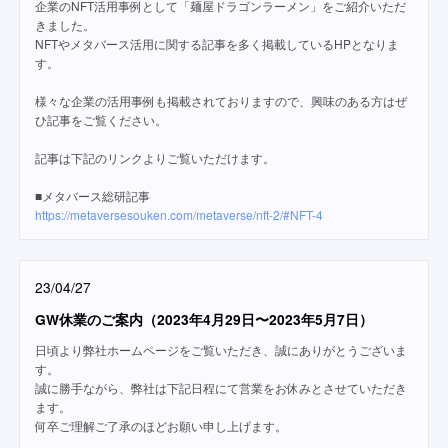
企業のNFT活用事例として「麺屋ドラゴンラーメン」をご紹介いただ
きました。
NFTやメタバース活用に関する記事を多く掲載しているHPとなりま
す。
様々な企業の活用事例も掲載されておりますので、興味のある方はぜ
ひ記事をご覧ください。
記事は下記のリンクよりご覧いただけます。
■メタバース総研記事
https://metaversesouken.com/metaverse/nft-2/#NFT-4
23/04/27
GW休業のご案内（2023年4月29日〜2023年5月7日）
日頃より弊社ホームページをご覧いただき、誠にありがとうございま
す。
誠に勝手ながら、弊社は下記日程にて営業をお休みとさせていただき
ます。
何卒ご理解ご了承のほどお願い申し上げます。